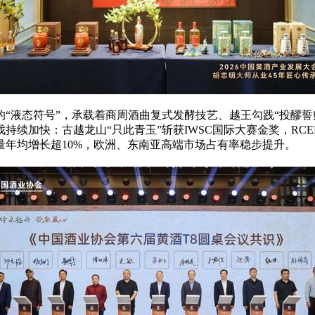
“液态符号”，承载着商周酒曲复式发酵技艺、越王勾践“投醪誓
持续加快：古越龙山“只此青玉”斩获IWSC国际大赛金奖，RC
年均增长超10%，欧洲、东南亚高端市场占有率稳步提升。