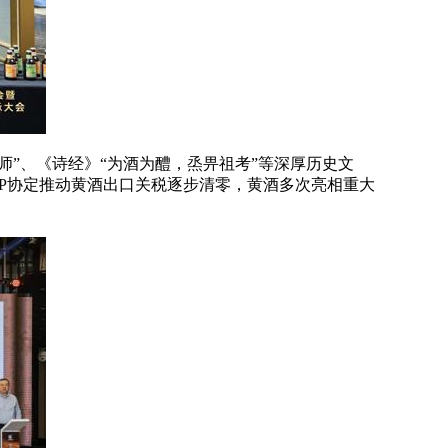
师”、《诗经》“为酒为醴，烝畀祖考”等深厚历史文
EP协定推动黄酒出口关税逐步清零，黄酒多次亮相重大