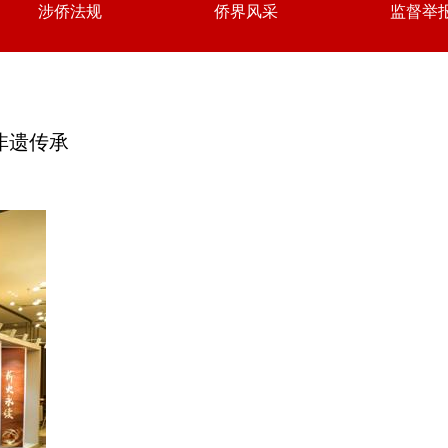
涉侨法规
侨界风采
监督举
非遗传承