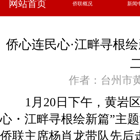
网站首页
侨联概况
新闻
侨心连民心·江畔寻根
作者：台州市
1月20日下午，黄岩区
心・江畔寻根绘新篇”主
侨联主席杨肖龙带队先后