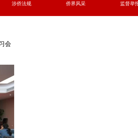
涉侨法规
侨界风采
监督举
习会