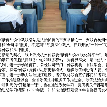
省涉侨纠纷仲裁联络站是法治护侨的重要举措之一，要联合杭州
引和“全链条”服务。不定期组织资深仲裁员、律师开展“一对一
靠仲裁和法律服务。
月活动为契机，线上依托杭州仲裁委“涉侨纠纷在线化解平台”、
的浙江省侨胞法律服务中心和服务驿站，为侨界群众主动“送法上
机制，进一步畅通侨联、公检法司部门、仲裁机构、省法学会、
家。探索“仲裁+调解+法援”衔接模式，确保涉侨纠纷有人管、
旨，进一步助力法治浙江建设，省侨联将联合五侨部门和省司法厅
”工作推进座谈会、全省涉侨法律服务工作推进会、涉侨法治大讲
中培训周的“开篇第一课”，旨在通过系统学习，提高机关干部运
思想学习纲要（2025年版）》和法治浙江建设20年省委新闻发