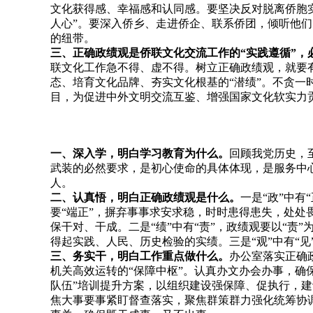
文化获得感、幸福感和认同感。要坚决反对脱离侨胞实际
人心”。要深入侨乡、走进侨企、联系侨团，倾听他
的纽带。
三、正确政绩观是侨联文化交流工作的“实践遵循”，
联文化工作急不得、虚不得。树立正确政绩观，就要有
态、培育文化品牌、夯实文化根基的“潜绩”。不贪
目，为促进中外文明交流互鉴、增强国家文化软实力
一、深入学，明白学习教育为什么。
回顾我党历史，
武装的必然要求，是初心使命的具体体现，是服务中
人。
二、认真悟，明白正确政绩观是什么。
一是“政”中有
要“端正”，摒弃事事求安求稳，时时患得患失，处处
保干对、干成。二是“绩”中有“责”，政绩观要以“
得起实践、人民、历史检验的实绩。三是“观”中有“
三、务实干，明白工作重点做什么。
办公室落实正确
机关高效运转的“保障中枢”。认真办文办会办事，确保
队伍”培训提升方案，以组织建设强保障、促执行，建
焦大事要事紧盯督查落实，聚焦群策群力强化统筹协