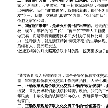
二、我们的“力量”，是心贴心“暖”出来的。
2018
家人’说说话，心里踏实。”那一刻我深深感到，侨联
出来的家。我们当时能做的，就是陪着他，帮他分析
友”之一。我想，这就是“真诚”的力量。它让我们从“
侨胞之家的和谐。
三、我们的“未来”，是薪火相传“创”出来的。
过去的
校；现在，年轻的“侨二代”、“侨三代”带着人工智
做贸易，而是带着新能源技术回乡创办了科技公司。
力，这种接力，就是浙江精神“奔竞不息”的生动体现。
后继有人，要兴旺发达。
让浙江精神的灯火照亮侨联来时的路，照亮更多游子
“通过近期深入系统的学习，结合分管的侨联文化交流
差，牢牢把握侨联文化交流工作的政治性、人民性和
一、正确政绩观是侨联文化交流工作的“政治灵魂”，
绩观，首先要求我们必须旗帜鲜明讲政治。我们的工
华民族、中华文化的认同感和向心力。要确保每一项
动窗口。
二、正确政绩观是侨联文化交流工作的“价值基石”，