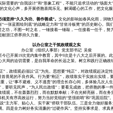
需要的“自我设计”和“形象工程”，不能只追求活动的“场面大”“
们的文化心声，多开展侨胞喜闻乐见、解渴暖心的工作，把文化
必须坚持“久久为功、善作善成”。
文化的影响如春风化雨，润物
“一张蓝图绘到底”的战略定力和“甘坐冷板凳”的历史耐心。我们
一时之功，不图一时之名，一锤接着一锤敲，一任接着一任干，努
贡献浙江侨界持久力量。
以办公室之干筑政绩观之实
办公室（组织人事部）党支部书记 吴俊
至今已开展19次党内集中教育，其中9次是十八大之后开展的。
心大局的迫切需要，是自我革命的长远之策。‌树立和践行正确政
“正”，政绩观必须以“正”为先。思想要“纯正”，对政绩观起决
畏首畏尾的不良作风。行为要“刚正”，政绩靠实干实效出实绩，
责”为重，让“事不避难、义不逃责”的理念长存心间，多体验几次
见”，要听见民声，“为人民出政绩”；要看见成效，把侨胞的事一
政绩观，不在轰轰烈烈，而在默默奉献；不在光鲜亮丽，而在务
机关有序高效运行，努力当好党组的“坚强前哨”和“巩固后院”
设“主力军、贴心人、实干家”侨联干部队伍。三是全力做好服务
调。四是全力树好务实清廉的“过硬作风”。坚持实事求是、求真