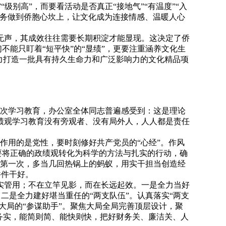
级别高”，而要看活动是否真正“接地气”“有温度”“入
服务做到侨胞心坎上，让文化成为连接情感、温暖人心
无声，其成效往往需要长期积淀才能显现。这决定了侨
不能只盯着“短平快”的“显绩”，更要注重涵养文化生
力打造一批具有持久生命力和广泛影响力的文化精品项
此次学习教育，办公室全体同志普遍感受到：这是理论
绩观学习教育没有旁观者、没有局外人，人人都是责任
定性作用的是党性，要时刻修好共产党员的“心经”。作风
要将正确的政绩观转化为科学的方法与扎实的行动，确
人生第一次，多当几回热锅上的蚂蚁，用实干担当创造经
件件干好。
实管用；不在立竿见影，而在长远起效。一是全力当好
。二是全力建好堪当重任的“两支队伍”。认真落实“两支
大局的“参谋助手”。聚焦大局全局完善顶层设计，聚
务实，能简则简、能快则快，把好财务关、廉洁关、人