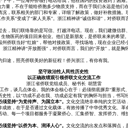
年一个下午，一位海外侨领打电话给我，他在国内的投资遇到了困难
的力量，不在于能给侨胞多少物质支持，而在于我们永远是他们
情况，联系相关的部门和专家，详细了解政策，做好补救措施。
工作关系”变成了“家人关系”。浙江精神讲“诚信和谐”，对侨联而
过去，我们联络靠的是写信、打越洋电话。现在，我们建微信群
能、生物医药的项目回来创业。他们是新朋友，是侨联未来的希望
温州侨联当好“红娘”，帮他对接政策、寻找场地，现在企业已经
 浙江精神讲“开放图强”，对侨联而言，我们的“开放”，就是胸
的归途，照亮侨联美好的新征程！侨兴浙江，有你有我。
坚守政治性人民性历史性
以正确政绩观引领侨联文化交流工作
浙江省侨联党组成员、秘书长 胡慧雷
工作，谈几点体会。我的体会核心在于：必须彻底摒弃“重形式、轻
历史性，以“功成不必在我、功成必定有我”的胸怀与担当，书写
必须坚持“为党传声、为国立本”。
文化交流绝非单纯的文艺活动
作成效，在于是否通过文化载体，有效传播了中华优秀文化、革
活动、每一个项目都服务于凝聚侨心、汇集侨智、发挥侨力、维
必须坚持“以侨为本、润泽人心”。
文化交流的出发点和落脚点，