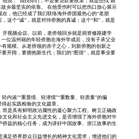
。他说：“我找你们，不是要贷款要政策，就是想找‘娘
在故乡最坚实的依靠。 在他受伤时可以把伤口放心展示
现在，他已经成了我们联络海外侨团最热心的“老朋
言，这个“诚”，就是对待侨胞的真诚；这个“和”，就是
、开视频会议。以前，老侨领回乡就是捐资修路建学
。一位温州籍的年轻侨胞在海外学成后，没有子承父业
小有规模。从老侨领的赤子之心，到新侨胞的创新之
怀要开阔，要拥抱新生代；我们的“图强”，就是事业要
内涵”“重显绩、轻潜绩”“重数量、轻质量”的偏
经得起实践检验的文化篇章。
，而是具有鲜明政治属性的凝心聚力工程。树立正确政
命文化和社会主义先进文化，是否增强了海外侨胞对中
护侨益的核心任务，成为讲好中国故事、浙江故事的生
是满足侨界群众日益增长的精神文化需求，增进他们的