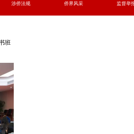
涉侨法规
侨界风采
监督举
书班