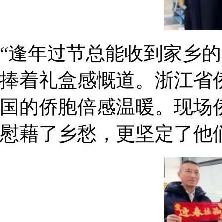
“逢年过节总能收到家乡
捧着礼盒感慨道。浙江省
国的侨胞倍感温暖。现场
慰藉了乡愁，更坚定了他