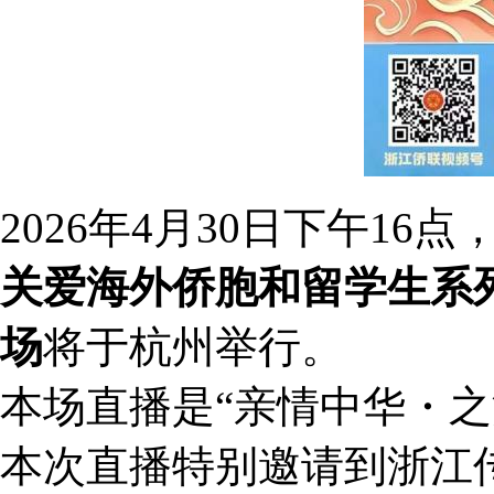
2026年4月30日下午16点
关爱海外侨胞和留学生系
场
将于杭州举行。
本场直播是“亲情中华・之江
本次直播特别邀请到浙江