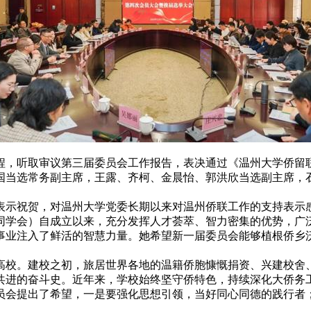
程，听取审议第三届委员会工作报告，表决通过《温州大学侨留
国当选常务副主席，王露、齐柯、金晨怡、郭洪欣当选副主席，
表示祝贺，对温州大学党委长期以来对温州侨联工作的支持表示
同学会）自成立以来，充分发挥人才荟萃、智力密集的优势，广
事业注入了鲜活的智慧力量。她希望新一届委员会能够植根侨乡
高校。建校之初，旅居世界各地的温籍侨胞慷慨捐资、兴建校舍
共进的奋斗史。近年来，学校始终坚守侨特色，持续深化大侨务
员会提出了希望，一是要强化思想引领，当好同心同德的践行者