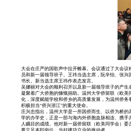
大会在庄严的国歌声中拉开帷幕。会议通过了大会议
员和新一届领导班子。王祎当选主席，阮辛怡、张兴
书长。新当选主席王祎作表态发言。
吴娜丽对大会的顺利召开以及新一届领导班子的产生
凝聚着广大侨胞的慷慨捐助。温州大学侨留联（欧美
化，深度赋能学校和侨乡的高质量发展，为温州侨务
积极担当“侨兴浙江”的重大使命。
庄兴忠指出，温州大学是一所因侨而生、以侨为桥的
学的办学史，正是一部与海内外侨胞血脉相连、携手
人瞩目的成绩。他对新一届侨留联（欧美同学会）委
要立足本职岗位，当好建功立业的推动者。