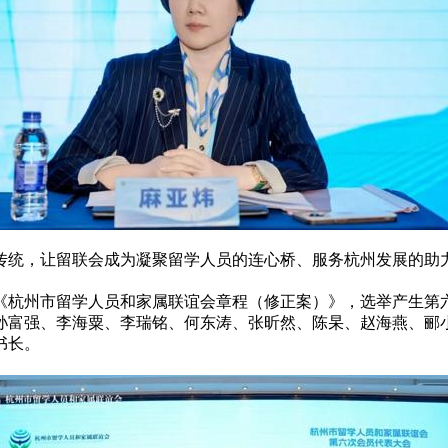
传统，让留联会成为凝聚留学人员的连心桥、服务杭州发展的助
《杭州市留学人员和家属联谊会章程（修正案）》，选举产生第六
孙富强、李海粟、李瑞铭、何东涛、张昕然、陈杲、赵海燕、郦
书长。