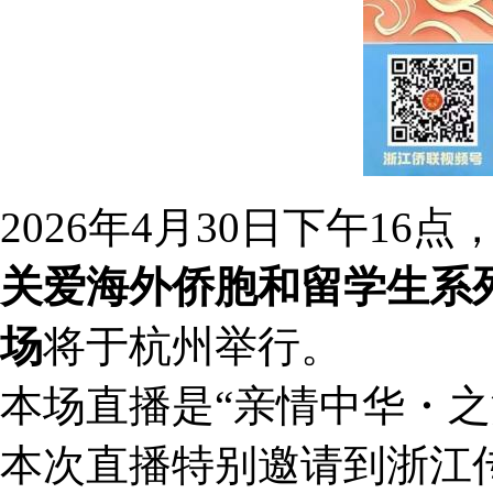
2026年4月30日下午16点
关爱海外侨胞和留学生系
场
将于杭州举行。
本场直播是“亲情中华・之江
本次直播特别邀请到浙江