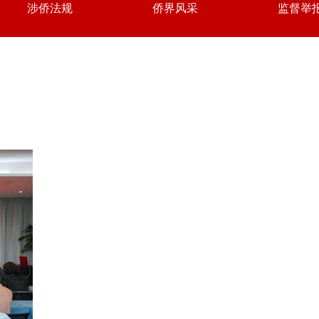
涉侨法规
侨界风采
监督举