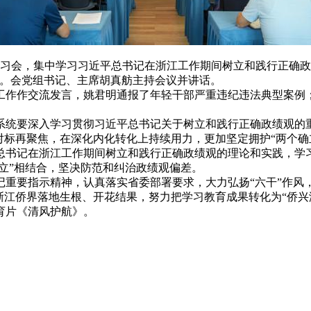
学习会，集中学习习近平总书记在浙江工作期间树立和践行正确
作。会党组书记、主席胡真舫主持会议并讲话。
工作作交流发言，姚君明通报了年轻干部严重违纪违法典型案例
系统要深入学习贯彻习近平总书记关于树立和践行正确政绩观的
对标再聚焦，在深化内化转化上持续用力，更加坚定拥护“两个确立
总书记在浙江工作期间树立和践行正确政绩观的理论和实践，学习
久立”相结合，坚决防范和纠治政绩观偏差。
记重要指示精神，认真落实省委部署要求，大力弘扬“六干”作风
浙江侨界落地生根、开花结果，努力把学习教育成果转化为“侨兴
育片《清风护航》。