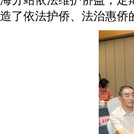
造了依法护侨、法治惠侨