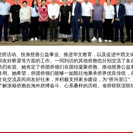
外慰侨活动、投身慈善公益事业、推进华文教育，以及促进中西文
间友好桥梁等方面的工作。一同到访的其他侨胞也分别交流了各
热烈欢迎。她肯定了侨团侨领们在团结凝聚侨胞、推动慈善公益
作用。她希望，侨团侨领们能够一如既往地秉承侨界优良传统，
文化交流及民间友好往来，并积极支持家乡建设，为“侨兴浙江”
了解浙籍侨胞在海外拼搏奋斗、心系桑梓的历程。省侨联联谊联