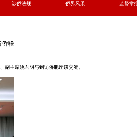
涉侨法规
侨界风采
监督举
省侨联
员、副主席姚君明与到访侨胞座谈交流。