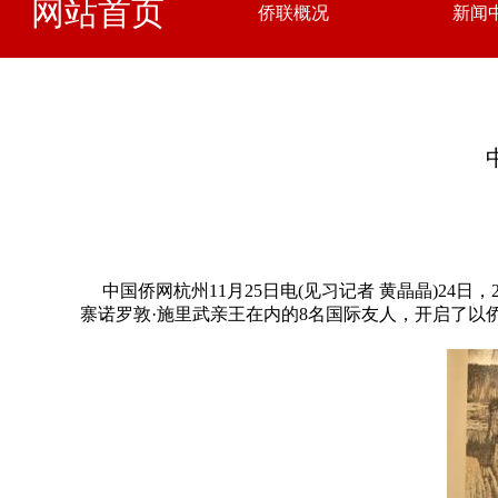
网站首页
侨联概况
新闻
中国侨网杭州11月25日电(见习记者 黄晶晶)24
寨诺罗敦·施里武亲王在内的8名国际友人，开启了以