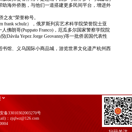
帮助海外侨胞，与他们一道搭建更多民间平台，增进外
侨之友”荣誉称号。
ank schulz），俄罗斯列宾艺术科学院荣誉院士亚
缝第一人佛朗哥(Puppato Franco)，厄瓜多尔国家警察学院院
ila Yepez Jorge Geovanny)等一批侨居国代表性
图书馆、义乌国际小商品城，游览世界文化遗产杭州西
备33010302003270号
il)：zjqlwz@126.com
004