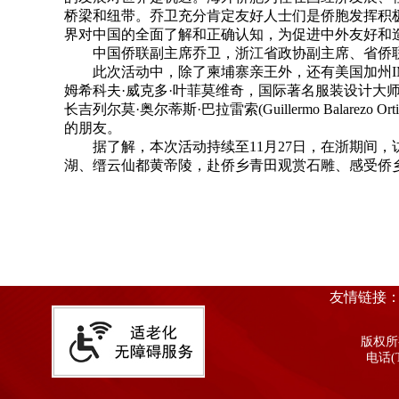
桥梁和纽带。乔卫充分肯定友好人士们是侨胞发挥积
界对中国的全面了解和正确认知，为促进中外友好和
中国侨联副主席乔卫，浙江省政协副主席、省侨联主
此次活动中，除了柬埔寨亲王外，还有美国加州IMA设计公
姆希科夫·威克多·叶菲莫维奇，国际著名服装设计大
长吉列尔莫·奥尔蒂斯·巴拉雷索(Guillermo Balarezo
的朋友。
据了解，本次活动持续至11月27日，在浙期间，
湖、缙云仙都黄帝陵，赴侨乡青田观赏石雕、感受侨乡
友情链接
版权所有
电话(T