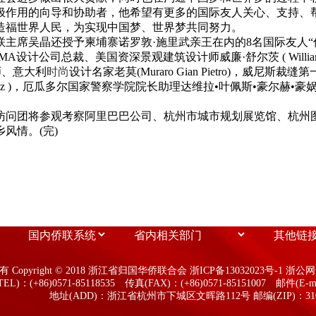
极作用的向导和协助者，他希望有更多的国际友人关心、支持、
造福世界人民，为实现中国梦、世界梦共同努力。
席吴晶还授予柬埔寨诺罗敦·施里武亲王在内的8名国际友人“
司总裁、美国资深景观建筑设计师威廉·舒尔茨 ( William fr
师、意大利
时尚
设计名家老莫(Muraro Gian Pietro)，威尼斯裁
 Ortiz )，厄瓜多尔国家警察学院院长助理达维拉•叶佩斯•豪尔赫•豪娲倪(Dáv
访问团将参观考察阿里巴巴公司、杭州市城市规划展览馆、杭州
风情。(完)
：
 Copyright © 2018 浙江省归国华侨联合会 浙ICP备13032023号-1 浙公网安
EL)：(+86)0571-85118535 传真(FAX)：(+86)0571-85151007 邮件(E-ma
地址(ADD)：浙江省杭州市下城区文晖路112号 邮编(ZIP)：310