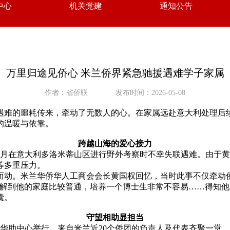
中心
机关党建
通知公告
万里归途见侨心 米兰侨界紧急驰援遇难学子家属
作者：省侨联
发布时间：2026-05-08
遇难的噩耗传来，牵动了无数人的心。在家属远赴意大利处理后
的温暖与依靠。
跨越山海的爱心接力
6年1月在意大利多洛米蒂山区进行野外考察时不幸失联遇难。由
等多重压力。
而动。米兰华侨华人工商会会长黄国权回忆，当时此事不仅牵动
了解到他的家庭比较普通，培养一个博士生非常不容易……得知他
囊。
守望相助显担当
兰华助中心举行。来自米兰近20个侨团的负责人及代表齐聚一堂