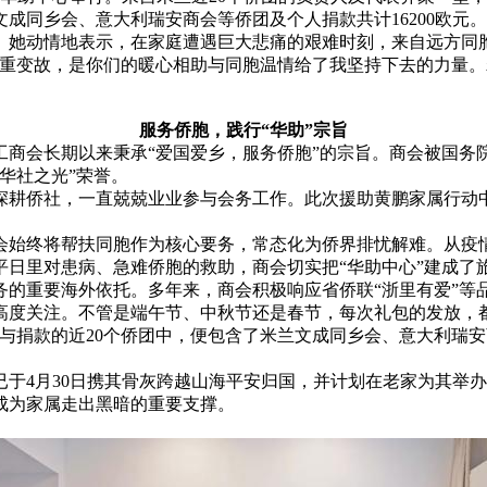
成同乡会、意大利瑞安商会等侨团及个人捐款共计16200欧元。
。她动情地表示，在家庭遭遇巨大悲痛的艰难时刻，来自远方同
沉重变故，是你们的暖心相助与同胞温情给了我坚持下去的力量
服务侨胞，践行“华助”宗旨
商会长期以来秉承“爱国爱乡，服务侨胞”的宗旨。商会被国务院
“华社之光”荣誉。
便深耕侨社，一直兢兢业业参与会务工作。此次援助黄鹏家属行动
始终将帮扶同胞作为核心要务，常态化为侨界排忧解难。从疫情
平日里对患病、急难侨胞的救助，商会切实把“华助中心”建成了
的重要海外依托。多年来，商会积极响应省侨联“浙里有爱”等品
高度关注。不管是端午节、中秋节还是春节，每次礼包的发放，
参与捐款的近20个侨团中，便包含了米兰文成同乡会、意大利瑞
于4月30日携其骨灰跨越山海平安归国，并计划在老家为其举
成为家属走出黑暗的重要支撑。