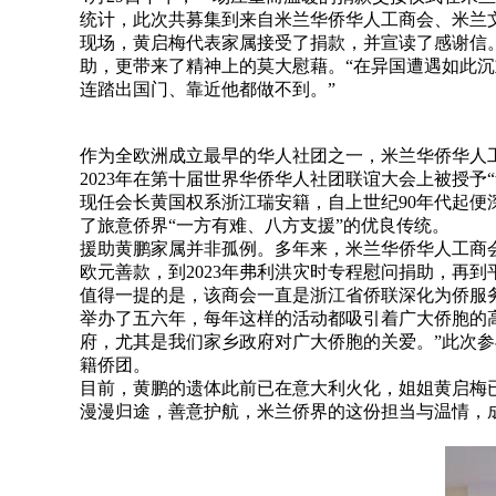
统计，此次共募集到来自米兰华侨华人工商会、米兰文
现场，黄启梅代表家属接受了捐款，并宣读了感谢信
助，更带来了精神上的莫大慰藉。“在异国遭遇如此
连踏出国门、靠近他都做不到。”
作为全欧洲成立最早的华人社团之一，米兰华侨华人工
2023年在第十届世界华侨华人社团联谊大会上被授予
现任会长黄国权系浙江瑞安籍，自上世纪90年代起
了旅意侨界“一方有难、八方支援”的优良传统。
援助黄鹏家属并非孤例。多年来，米兰华侨华人工商会
欧元善款，到2023年弗利洪灾时专程慰问捐助，再到
值得一提的是，该商会一直是浙江省侨联深化为侨服务
举办了五六年，每年这样的活动都吸引着广大侨胞的
府，尤其是我们家乡政府对广大侨胞的关爱。”此次
籍侨团。
目前，黄鹏的遗体此前已在意大利火化，姐姐黄启梅已
漫漫归途，善意护航，米兰侨界的这份担当与温情，