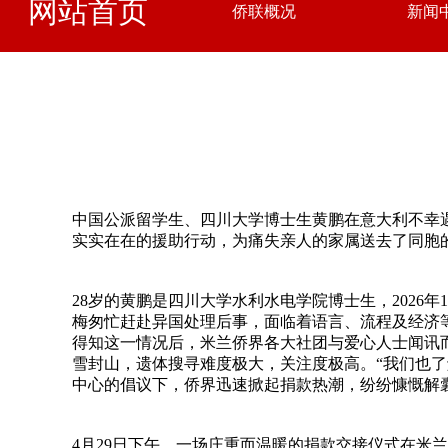
网站首页
侨联概况
新闻
中国公派留学生、四川大学博士生黄鹏在意大利不幸
实实在在的援助行动，为痛失亲人的家属送去了同胞
28岁的黄鹏是四川大学水利水电学院博士生，202
梅匆忙赶赴异国处理后事，面临着语言、流程及经济
得知这一情况后，米兰侨界各大社团与爱心人士闻讯
雪封山，遗体搜寻难度极大，关注度极高。“我们也
中心的倡议下，侨界迅速掀起捐款热潮，纷纷慷慨解
4月29日下午，一场庄重而温暖的捐款交接仪式在米