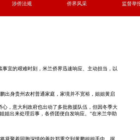
涉侨法规
侨界风采
监督举
续事宜的艰难时刻，米兰侨界迅速响应、主动担当，以
于黄鹏出身贵州农村普通家庭，家境并不宽裕，姐姐黄启
侨心，意大利政府也出动了多批救援队伍，但因冬季大
姐姐出来处理后事，各侨团便自发响应。”在米兰华助
，将凝聚着同胞深情的善款郑重交到黄鹏姐姐手中。据