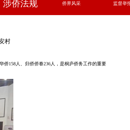
涉侨法规
侨界风采
监督举
安村
侨158人、归侨侨眷236人，是桐庐侨务工作的重要