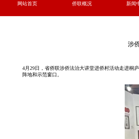
网站首页
侨联概况
新闻
涉
4月29日，省侨联涉侨法治大讲堂进侨村活动走进桐庐
阵地和示范窗口。