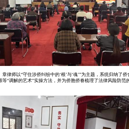
章律师以“守住涉侨纠纷中的‘根’与‘魂’”为主题，系统归纳了
等“调解的艺术”实操方法，并为侨胞侨眷梳理了法律风险防范的