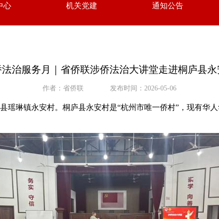
中心
机关党建
通知公告
侨法治服务月｜省侨联涉侨法治大讲堂走进桐庐县永
作者：省侨联
发布时间：2026-05-06
县瑶琳镇永安村。桐庐县永安村是“杭州市唯一侨村”，现有华人华