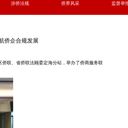
涉侨法规
侨界风采
监督举
航侨企合规发展
区侨联、省侨联法顾委定海分站，举办了侨商服务联